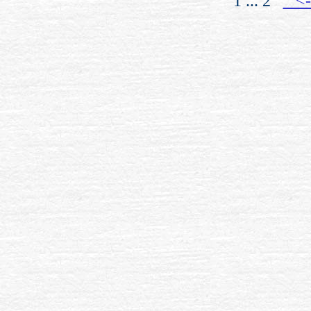
1 ... 2
<-