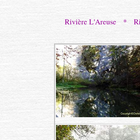
Rivière L'Areuse * Ri