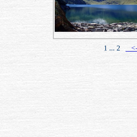
1 ... 2
<-